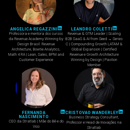
ANGELICA REGAZZINI
LEANDRO COLETTI
Professora e mentora dos cursos
Revenue & GTM Leader | Scaling
da Revenue Academy Winning by
B2B SaaS & AI from Seed → Series
Design Brasil: Revenue
C | Compounding Growth LATAM &
Architecture, Bowtie Analytics,
Global Expansion | Certified
Math 4 RA | Lean, Sales, BPM and
Revenue e Growth Architecture
Customer Experience
Winning by Design | Pavilion
Member
FERNANDA
CRISTOVAO WANDERLEY
NASCIMENTO
Business Strategy Consultant,
CEO da Stratlab | Mãe do Bê e do
Professor e Head de Inovações na
Vico
Stratlab